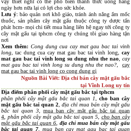
vậy thiết nghĩ có thể phổ biến thành thức uống hàng
ngày hơn nữa lại có lợi cho sức khỏe.
Lưu ý
: bảo quản nơi khô giáo, tránh ánh nắng ẩm mốc
thuốc, sản phẩm cây mật gấu thuộc công ty dược tấn
phát hcm- mọi chi tiết mua hàng liên hệ ngay tới công ty
cây mật gấu tại tphcm công ty chúng tôi giao hàng tận
nơi
Xem thêm:
Cong dung cua cay mat gau bac tai vinh
long
, tac dung cua cay mat gau bac tai vinh long,
cay
mat gau bac tai vinh long su dung nhu the nao
,
cay
mat gau bac tai vinh long su dung nhu the nao?
,
cay
mat gau bac tai vinh long co cong dung gi
Nguồn Bài Viết: Địa chỉ bán cây mật gấu bắc
tại Vĩnh Long uy tín
Địa điểm phân phối cây mật gấu bắc tại tphcm
phân phối cây mật gấu bắc tai quan 1
,
cho ban cây
mật gấu bắc tai quan 2
,
địa chỉ mua bán cây mật gấu
bắc tai quan 3
,
mua ban cây mật gấu bắc tai quan
4
,
phân phối cây mật gấu bắc tai quan 5
,
cho ban cây
mật gấu bắc tai quan 6
,
địa chỉ mua bán cây mật gấu
bắc tai quan 7
,
mua ban cay mat gau bac tai quan