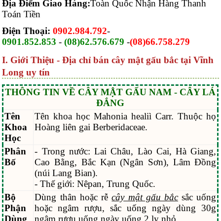
Địa Điểm Giao Hàng:
Toàn Quốc Nhận Hàng Thanh
Toán Tiền
Điện Thoại:
0902.984.792
-
0901.852.853
-
(08)62.576.679
-
(08)66.758.279
I. Giới Thiệu - Địa chỉ bán cây mật gấu bắc tại Vĩnh
Long uy tín
THÔNG TIN VỀ CÂY MẬT GẤU NAM - CÂY LÁ
ĐẮNG
Tên
Tên khoa học Mahonia healiì Carr. Thuộc họ
Khoa
Hoàng liên gai Berberidaceae.
Học
Phân
- Trong nước: Lai Châu, Lào Cai, Hà Giang,
Bố
Cao Bằng, Bắc Kạn (Ngân Sơn), Lâm Đồng
(núi Lang Bian).
- Thế giới: Nêpan, Trung Quốc.
Bộ
Dùng thân hoặc rễ
cây mật gấu bắc
sắc uống
Phận
hoặc ngâm rượu, sắc uống ngày dùng 30g
Dùng
ngâm rượu uống ngày uống 2 ly nhỏ