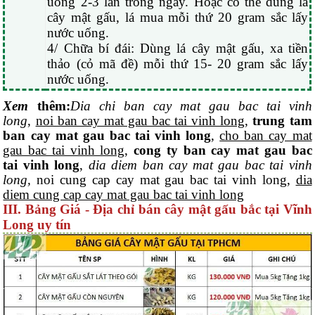
uống 2-3 lần trong ngày. Hoặc có thể dùng lá
cây mật gấu, lá mua mỗi thứ 20 gram sắc lấy
nước uống.
4/ Chữa bí đái: Dùng lá cây mật gấu, xa tiền
thảo (cỏ mã đề) mỗi thứ 15- 20 gram sắc lấy
nước uống.
Xem
thêm
:
Dia
chi ban cay mat gau bac tai vinh
long
,
noi ban cay mat gau bac tai vinh long
,
trung tam
ban cay mat gau bac tai vinh long
,
cho ban cay mat
gau bac tai vinh long
,
cong ty ban cay mat gau bac
tai vinh long
,
dia diem ban cay mat gau bac tai vinh
long,
noi cung cap cay mat gau bac tai vinh long,
dia
diem cung cap cay mat gau bac tai vinh long
III. Bảng Giá - Địa chỉ bán cây mật gấu bắc tại Vĩnh
Long uy tín