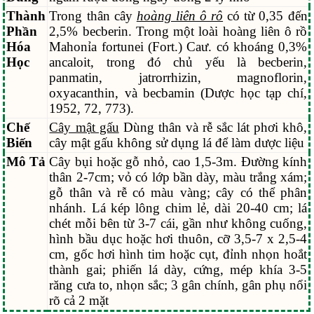
Thành
Trong thân cây
hoàng liên ô rô
có từ 0,35 đến
Phần
2,5% becberin. Trong một loài hoàng liên ô rồ
Hóa
Mahonỉa fortunei (Fort.) Caư. có khoáng 0,3%
Học
ancaloit, trong đó chủ yếu là becberin,
panmatin, jatrorrhizin, magnoflorin,
oxyacanthin, và becbamin (Dược học tạp chí,
1952, 72, 773).
Chế
Cây mật gấu
Dùng thân và rễ sắc lát phơi khô,
Biến
cây mật gấu không sử dụng lá để làm dược liệu
Mô Tả
Cây bụi hoặc gỗ nhỏ, cao 1,5-3m. Đường kính
thân 2-7cm; vỏ có lớp bần dày, màu trắng xám;
gỗ thân và rễ có màu vàng; cây có thể phân
nhánh. Lá kép lông chim lẻ, dài 20-40 cm; lá
chét mỗi bên từ 3-7 cái, gần như không cuống,
hình bầu dục hoặc hơi thuôn, cỡ 3,5-7 x 2,5-4
cm, gốc hơi hình tim hoặc cụt, đỉnh nhọn hoắt
thành gai; phiến lá dày, cứng, mép khía 3-5
răng cưa to, nhọn sắc; 3 gân chính, gân phụ nổi
rõ cả 2 mặt