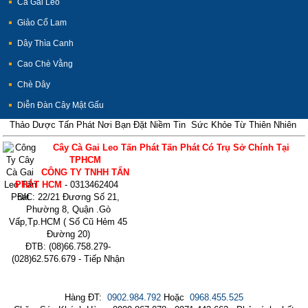
Cà Gai Leo
Giảo Cổ Lam
Dây Thìa Canh
Cao Chè Vằng
Chè Dây
Diễn Đàn Cây Mật Gấu
Thảo Dược Tấn Phát Nơi Bạn Đặt Niềm Tin Sức Khỏe Từ Thiên Nhiên
Cây Cà Gai Leo Tấn Phát Tấn Phát Có Trụ Sở Chính Tại
TPHCM
CÔNG TY TNHH TẤN
PHÁT HCM
- 0313462404
Đ/C: 22/21 Đương Số 21,
Phường 8, Quận .Gò
Vấp,Tp.HCM ( Số Cũ Hẻm 45
Đường 20)
ĐTB: (08)66.758.279-
(028)62.576.679 - Tiếp Nhận
Hàng ĐT:
0902.984.792
Hoặc
0968.455.525