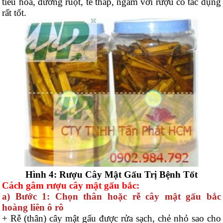
tiêu hoá, đường ruột, tê thấp, ngâm với rượu có tác dụng
rất tốt.
Hình 4: Rượu Cây Mật Gấu Trị Bệnh Tốt
Cách gâm rượu cây mật gấu bắc:
a) Bước 1: Chọn thân hoặc rễ cây mật gấu bắc
hoàng liên ô rô
+ Rễ (thân) cây mật gấu được rửa sạch, chẻ nhỏ sao cho