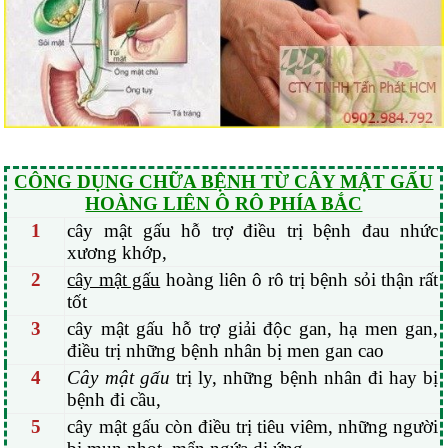
CÔNG DỤNG CHỮA BỆNH TỪ CÂY MẬT GẤU
HOÀNG LIÊN Ô RÔ PHÍA BẮC
1
cây mật gấu hỗ trợ điều trị bệnh đau nhức
xương khớp,
2
cây mật gấu
hoàng liên ô rô trị bệnh sỏi thận rất
tốt
3
cây mật gấu hỗ trợ giải độc gan, hạ men gan,
điều trị những bệnh nhân bị men gan cao
4
Cây mật gấu
trị ly, những bệnh nhân đi hay bị
bệnh đi cầu,
5
cây mật gấu còn điều trị tiêu viêm, những người