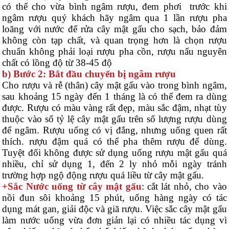
có thể cho vừa bình ngâm rượu, đem phơi trước khi
ngâm rượu quý khách hãy ngâm qua 1 lần rượu pha
loãng với nước để rửa cây mật gấu cho sạch, bảo đảm
không còn tạp chất, và quan trọng hơn là chọn rượu
chuẩn không phải loại rượu pha cồn, rượu nấu nguyên
chất có lồng độ từ 38-45 độ
b) Bước 2: Bắt đầu chuyển bị ngâm rượu
Cho rượu và rễ (thân) cây mật gấu vào trong bình ngâm,
sau khoảng 15 ngày đến 1 tháng là có thể đem ra dùng
được. Rượu có màu vàng rất đẹp, màu sắc đậm, nhạt tùy
thuộc vào số tỷ lệ cây mật gấu trên số lượng rượu dùng
để ngâm. Rượu uống có vị đắng, nhưng uống quen rất
thích. rượu đậm quá có thể pha thêm rượu để dùng.
Tuyệt đối không được sử dụng uống rượu mật gấu quá
nhiều, chỉ sử dụng 1, đến 2 ly nhỏ mỗi ngày tránh
trường hợp ngộ động rượu quá liều từ cây mật gấu.
+Sắc Nước uống từ cây mật gấu
: cắt lát nhỏ, cho vào
nồi đun sôi khoảng 15 phút, uống hàng ngày có tác
dụng mát gan, giải độc và giã rượu. Việc sắc cây mật gấu
làm nước uống vừa đơn giản lại có nhiều tác dụng vì