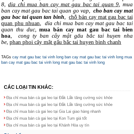
8
,
dia chi mua ban cay mat gau bac tai quan 9
,
mua
ban cay mat gau bac tai quan go vap
,
cho ban cay mat
gau bac tai quan tan binh
,
chỗ bán cay mat gau bac tai
quan phu nhuan
,
dia chi mua ban cay mat gau bac tai
quan thu duc
,
mua bán cay mat gau bac tai bien
hoa
,
cong ty ban cây mật gấu bắc tai huyen nha
be
,
phan phoi cây mật gấu bắc tai huyen binh chanh
TAGs
cay mat gau bac tai vinh long
ban cay mat gau bac tai vinh long
mua
ban cay mat gau bac tai vinh long
mat gau bac tai vinh long
CÁC LOẠI TIN KHÁC:
Địa chỉ mua bán cà gai leo tại Đắk Lắk tăng cường sức khỏe
Địa chỉ mua bán cà gai leo tại Đắk Lắk tăng cường sức khỏe
Địa chỉ mua bán cà gai leo tại Gia Lai giao hàng nhanh
Địa chỉ mua bán cà gai leo tại Kon Tum giá tốt
Địa chỉ mua bán cà gai leo tại Khánh Hòa uy tín