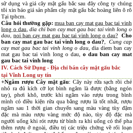
sử dụng và giá cây mật gấu bắc sau đây công ty chúng
tôi xin báo giá sản phẩm cây mật gấu bắc hoàng liên ô rô
Tại tphcm.
Câu hỏi thường gặp:
mua ban cay mat gau bac tai vinh
long o dau
,
dia chi ban cay mat gau bac tai vinh long o
dau
,
noi ban cay mat gau bac tai vinh long o dau?
Cho
ban cay mat gau bac tai vinh long o dau?
,
Cung cap
cay mat gau bac tai vinh long o dau
, dia diem ban cay
mat gau bac tai vinh long o dau,
o dau ban cay mat
gau bac tai vinh long
IV. Cách Sử Dụng - Địa chỉ bán cây mật gấu bắc
tại Vĩnh Long uy tín
+Ngâm rượu Cây mật gấu
: Cây này rửa sạch rồi chẻ
nhỏ ra đủ kích cỡ lọt bình ngâm là được (bằng ngón
tay), phơi khô, trước khi ngâm vào rượu trong bình
mình có điều kiện rửa qua bằng rượu là tốt nhất, rượu
ngâm sau 1 thời gian chuyển sang màu vàng tùy đậm
đặc mà màu rượu vàng mức độ nào, tùy độ đặc mà
người uống khi rót rượu từ bình ra khi uống có thể pha
thêm rượu ở ngoài, điều trị các triệu chứng về rối loạn