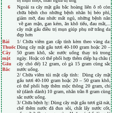
bị mụn nhọt, mẩn ngứa dị ứng
6
Ngoài ra cây mật gấu bắc hoàng liên ô rô còn
chữa bệnh cho những bệnh nhân bị béo phì,
giảm mỡ, đau nhức mất ngủ, những bệnh nân
về gan mận, gan kém, ăn khô tiểu, đau mắt,...
cây mật gấu điều trị mụn giúp phụ nữ trắng da
đẹp hơn
Bài
1/ Chữa viêm gan cấp tính kèm theo vàng da:
Thuốc
Dùng cây mật gấu tươi 40-100 gram hoặc 20 –
Cây
50 gram khô, sắc nước uống thay trà trong
mật
ngày. Hoặc có thể phối hợp thêm diệp hạ châu (
Gấu
cây chó đẻ) 12 gram, cỏ gà 15 gram cùng sắc
Bắc
nước uống.
2/ Chữa viêm túi mật cấp tính: Dùng cây mật
gấu tươi 40-100 gram hoặc 20 – 50 gram khô,
có thể phối hợp thêm mộc thông 20 gram, chi
tử (dành dành) 10 gram, nhân trần 8 gram cùng
sắc nước uống.
3/ Chữa bệnh lỵ: Dùng cây mật gấu tươi giã nát,
chế thêm nước đã đun sôi, chắt lấy nước cốt,