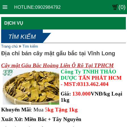
(0)
HOTLINE:0902984792
DỊCH VỤ
TÌM KIẾM
»
Trang chủ
Tìm kiếm
Địa chỉ bán cây mật gấu bắc tại Vĩnh Long
Cây mật Gấu Bắc Hoàng Liên Ô Rô Tại TPHCM
Công Ty TNHH THẢO
DƯỢC
TẤN PHÁT HCM
-
MST
:
0313.462.404
Giá:
130.000
VNĐ/kg Loại
1kg
Khuyến Mãi
: Mua
5
kg Tặng 1kg
Xuất Xứ: Miền Bắc + Tây Nguyên