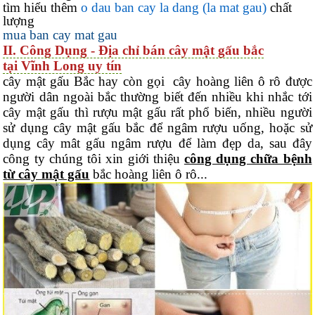
tìm hiểu thêm
o dau ban cay la dang (la mat gau)
chất
lượng
mua ban cay mat gau
II. Công Dụng - Địa chỉ bán cây mật gấu bắc
tại Vĩnh Long uy tín
cây mật gấu Bắc hay còn gọi cây hoàng liên ô rô được
người dân ngoài bắc thường biết đến nhiều khi nhắc tới
cây mật gấu thì rượu mật gấu rất phổ biến, nhiều người
sử dụng cây mật gấu bắc để ngâm rượu uống, hoặc sử
dụng cây mât gấu ngâm rượu để làm đẹp da, sau đây
công ty chúng tôi xin giới thiệu
công dụng chữa bệnh
từ cây mật gấu
bắc hoàng liên ô rô...