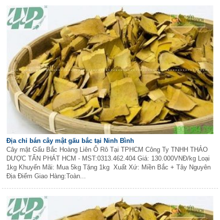
Địa chỉ bán cây mật gấu bắc tại Ninh Bình
Cây mật Gấu Bắc Hoàng Liên Ô Rô Tại TPHCM Công Ty TNHH THẢO
DƯỢC TẤN PHÁT HCM - MST:0313.462.404 Giá: 130.000VNĐ/kg Loại
1kg Khuyến Mãi: Mua 5kg Tặng 1kg Xuất Xứ: Miền Bắc + Tây Nguyên
Địa Điểm Giao Hàng:Toàn...