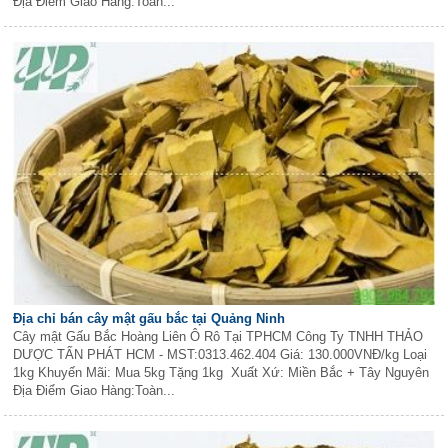
Địa Điểm Giao Hàng:Toàn...
Địa chỉ bán cây mật gấu bắc tại Quảng Ninh
Cây mật Gấu Bắc Hoàng Liên Ô Rô Tại TPHCM Công Ty TNHH THẢO
DƯỢC TẤN PHÁT HCM - MST:0313.462.404 Giá: 130.000VNĐ/kg Loại
1kg Khuyến Mãi: Mua 5kg Tặng 1kg Xuất Xứ: Miền Bắc + Tây Nguyên
Địa Điểm Giao Hàng:Toàn...