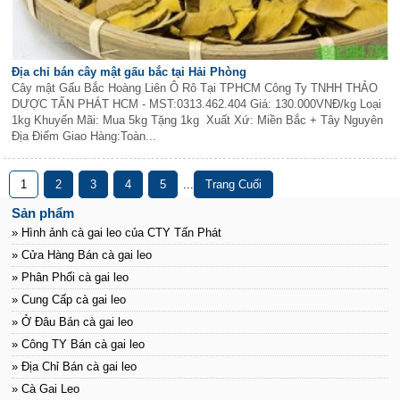
Địa chỉ bán cây mật gấu bắc tại Hải Phòng
Cây mật Gấu Bắc Hoàng Liên Ô Rô Tại TPHCM Công Ty TNHH THẢO
DƯỢC TẤN PHÁT HCM - MST:0313.462.404 Giá: 130.000VNĐ/kg Loại
1kg Khuyến Mãi: Mua 5kg Tặng 1kg Xuất Xứ: Miền Bắc + Tây Nguyên
Địa Điểm Giao Hàng:Toàn...
1
2
3
4
5
...
Trang Cuối
Sản phẩm
» Hình ảnh cà gai leo của CTY Tấn Phát
» Cửa Hàng Bán cà gai leo
» Phân Phối cà gai leo
» Cung Cấp cà gai leo
» Ở Đâu Bán cà gai leo
» Công TY Bán cà gai leo
» Địa Chỉ Bán cà gai leo
» Cà Gai Leo