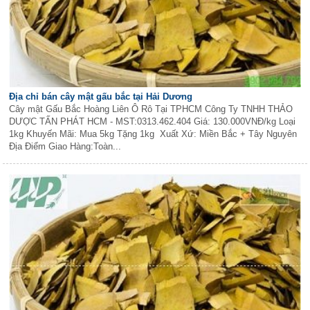
Địa chỉ bán cây mật gấu bắc tại Hải Dương
Cây mật Gấu Bắc Hoàng Liên Ô Rô Tại TPHCM Công Ty TNHH THẢO
DƯỢC TẤN PHÁT HCM - MST:0313.462.404 Giá: 130.000VNĐ/kg Loại
1kg Khuyến Mãi: Mua 5kg Tặng 1kg Xuất Xứ: Miền Bắc + Tây Nguyên
Địa Điểm Giao Hàng:Toàn...