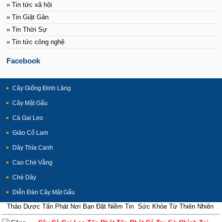
» Tin tức xã hội
» Tin Giật Gân
» Tin Thời Sự
» Tin tức công nghệ
Facebook
Cây Giống Đinh Lăng
Cây Mật Gấu
Cà Gai Leo
Giảo Cổ Lam
Dây Thìa Canh
Cao Chè Vằng
Chè Dây
Diễn Đàn Cây Mật Gấu
Thảo Dược Tấn Phát Nơi Bạn Đặt Niềm Tin Sức Khỏe Từ Thiên Nhiên