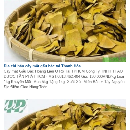
Địa chỉ bán cây mật gấu bắc tại Thanh Hóa
Cây mật Gấu Bắc Hoàng Liên Ô Rô Tại TPHCM Công Ty TNHH THẢO
DƯỢC TẤN PHÁT HCM - MST:0313.462.404 Giá: 130.000VNĐ/kg Loại
1kg Khuyến Mãi: Mua 5kg Tặng 1kg Xuất Xứ: Miền Bắc + Tây Nguyên
Địa Điểm Giao Hàng:Toàn...