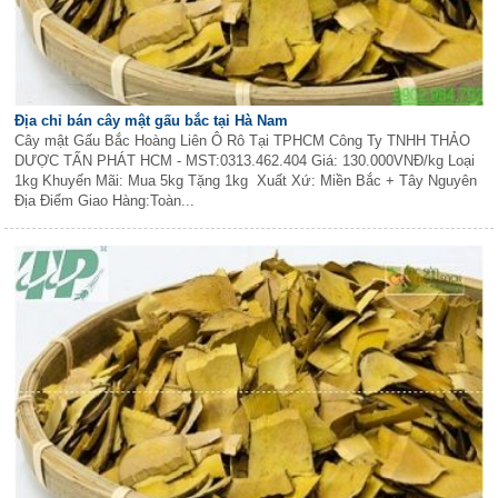
Địa chỉ bán cây mật gấu bắc tại Hà Nam
Cây mật Gấu Bắc Hoàng Liên Ô Rô Tại TPHCM Công Ty TNHH THẢO
DƯỢC TẤN PHÁT HCM - MST:0313.462.404 Giá: 130.000VNĐ/kg Loại
1kg Khuyến Mãi: Mua 5kg Tặng 1kg Xuất Xứ: Miền Bắc + Tây Nguyên
Địa Điểm Giao Hàng:Toàn...