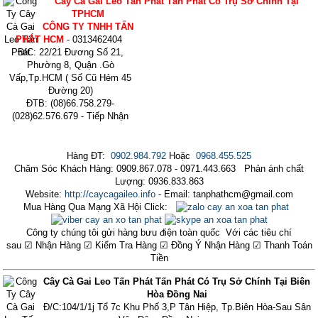
Cây Cà Gai Leo Tấn Phát Tấn Phát Có Trụ Sở Chính Tại
TPHCM
CÔNG TY TNHH TẤN
PHÁT HCM
- 0313462404
Đ/C: 22/21 Đương Số 21,
Phường 8, Quận .Gò
Vấp,Tp.HCM ( Số Cũ Hẻm 45
Đường 20)
ĐTB: (08)66.758.279-
(028)62.576.679 - Tiếp Nhận
Hàng ĐT:
0902.984.792
Hoặc
0968.455.525
Chăm Sóc Khách Hàng: 0909.867.078 - 0971.443.663 Phản ánh chất
Lượng: 0936.833.863
Website:
http://caycagaileo.info
- Email: tanphathcm@gmail.com
Mua Hàng Qua Mạng Xã Hội Click:
Công ty chúng tôi gửi hàng bưu điện toàn quốc Với các tiêu chí
sau ☑ Nhận Hàng ☑ Kiểm Tra Hàng ☑ Đồng Ý Nhận Hàng ☑ Thanh Toán
Tiền
Cây Cà Gai Leo Tấn Phát Tấn Phát Có Trụ Sở Chính Tại Biên
Hòa Đồng Nai
Đ/C:104/1/1j Tổ 7c Khu Phố 3,P Tân Hiệp, Tp.Biên Hòa-Sau Sân