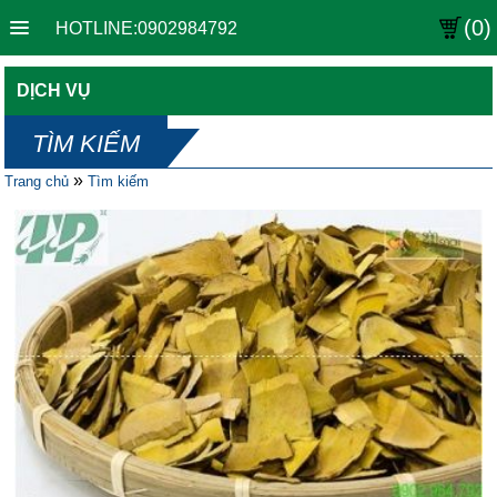
(0)
HOTLINE:0902984792
DỊCH VỤ
TÌM KIẾM
»
Trang chủ
Tìm kiếm