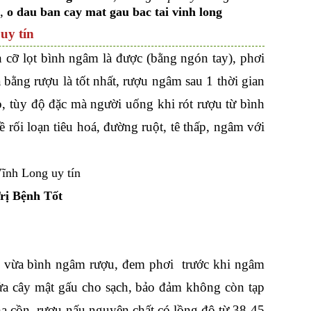
u,
o dau ban cay mat gau bac tai vinh long
uy tín
h cỡ lọt bình ngâm là được (bằng ngón tay), phơi
bằng rượu là tốt nhất, rượu ngâm sau 1 thời gian
tùy độ đặc mà người uống khi rót rượu từ bình
ề rối loạn tiêu hoá, đường ruột, tê thấp, ngâm với
rị Bệnh Tốt
ho vừa bình ngâm rượu, đem phơi trước khi ngâm
ửa cây mật gấu cho sạch, bảo đảm không còn tạp
ha cồn, rượu nấu nguyên chất có lồng độ từ 38-45