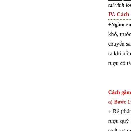
tai vinh l
IV. Cách 
+Ngâm rư
khô, trướ
chuyển sa
ra khi uốn
rượu có tá
Cách gâm
a) Bước 1
+ Rễ (thâ
rượu quý 
chất, và 