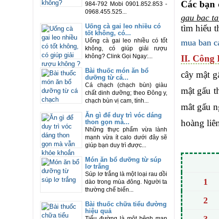
Các bạn 
984-792 Mobi 0901.852.853 -
0968.455.525...
gau bac ta
Uống cà gai leo nhiều có
tìm hiểu 
tốt không, có...
Uống cà gai leo nhiều có tốt
mua ban c
không, có giúp giải rượu
không? Clink Gọi Ngay:...
II. Công 
Bài thuốc món ăn bổ
cây mật g
dưỡng từ cá...
Cá chạch (chạch bùn) giàu
mật gấu t
chất dinh dưỡng; theo Đông y,
chạch bùn vị cam, tính...
mât gấu n
Ăn gì để duy trì vóc dáng
hoàng liên
thon gọn mà...
Những thực phẩm vừa lành
mạnh vừa ít calo dưới đây sẽ
giúp bạn duy trì được...
Món ăn bổ dưỡng từ súp
lơ trắng
Súp lơ trắng là một loại rau dồi
1
dào trong mùa đông. Người ta
thường chế biến...
2
Bài thuốc chữa tiểu đường
hiệu quả
Tiểu đường là một bệnh mạn