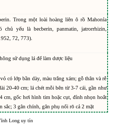
erin. Trong một loài hoàng liên ô rồ Mahonỉa
 chủ yếu là becberin, panmatin, jatrorrhizin,
1952, 72, 773).
không sử dụng lá để làm dược liệu
ỏ có lớp bần dày, màu trắng xám; gỗ thân và rễ
ài 20-40 cm; lá chét mỗi bên từ 3-7 cái, gần như
4 cm, gốc hơi hình tim hoặc cụt, đỉnh nhọn hoắt
n sắc; 3 gân chính, gân phụ nổi rõ cả 2 mặt