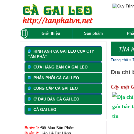
Giới thiệu
Sản phẩm
Phâ
TÌM 
HÌNH ẢNH CÀ GAI LEO CỦA CTY
TẤN PHÁT
Trang chủ
»
CỬA HÀNG BÁN CÀ GAI LEO
Địa chỉ 
PHÂN PHỐI CÀ GAI LEO
Cây mật 
CUNG CẤP CÀ GAI LEO
Ở ĐÂU BÁN CÀ GAI LEO
CÀ GAI LEO
Bước 1:
Đặt Mua Sản Phẩm
Bước 2:
Liên Hệ Đặt Hàng