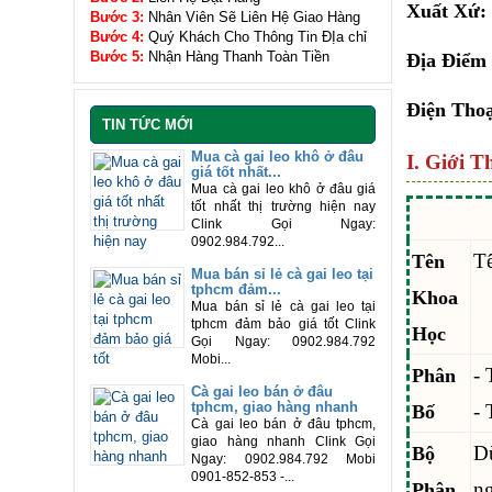
Xuất Xứ:
Bước 3:
Nhân Viên Sẽ Liên Hệ Giao Hàng
Bước 4:
Quý Khách Cho Thông Tin ĐỊa chỉ
Bước 5:
Nhận Hàng Thanh Toàn Tiền
Địa Điểm
Điện Thoạ
TIN TỨC MỚI
Mua cà gai leo khô ở đâu
I. Giới T
giá tốt nhất...
Mua cà gai leo khô ở đâu giá
tốt nhất thị trường hiện nay
Clink Gọi Ngay:
0902.984.792...
Tê
Tên
Mua bán sỉ lẻ cà gai leo tại
tphcm đảm...
Khoa
Mua bán sỉ lẻ cà gai leo tại
tphcm đảm bảo giá tốt Clink
Học
Gọi Ngay: 0902.984.792
Mobi...
- 
Phân
Cà gai leo bán ở đâu
tphcm, giao hàng nhanh
- 
Bố
Cà gai leo bán ở đâu tphcm,
giao hàng nhanh Clink Gọi
D
Bộ
Ngay: 0902.984.792 Mobi
0901-852-853 -...
ng
Phận