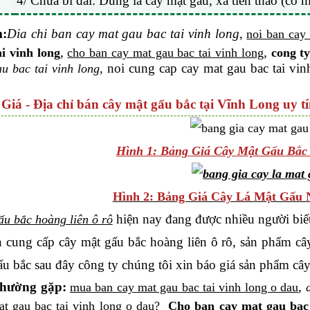
4/ Chữa bí đái: Dùng lá cây mật gấu, xa tiền thảo (cỏ 
m
:
Dia
chi ban cay mat gau bac tai vinh long
,
noi ban cay 
,
,
ai vinh long
cho ban cay mat gau bac tai vinh long
cong ty
noi cung cap cay mat gau bac tai vin
u bac tai vinh long,
 Giá - Địa chỉ bán cây mật gấu bắc tại Vĩnh Long uy t
Hình 1: Bảng Giá Cây Mật Gấu Bắc
Hình 2: Bảng Giá Cây Lá Mật Gấu
hiện nay đang được nhiều người biết
u bắc hoàng liên ô rô
n cung cấp cây mật gấu bắc hoàng liên ô rô, sản phẩm cây
ấu bắc sau đây công ty chúng tôi xin báo giá sản phẩm cây
thường gặp:
,
mua ban cay mat gau bac tai vinh long o dau
t gau bac tai vinh long o dau?
Cho ban cay mat gau bac 