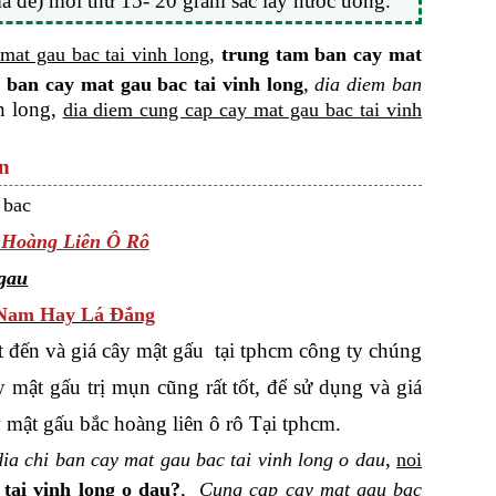
mã đề) mỗi thứ 15- 20 gram sắc lấy nước uống.
,
mat gau bac tai vinh long
trung tam ban cay mat
,
 ban cay mat gau bac tai vinh long
dia diem ban
h long,
dia diem cung cap cay mat gau bac tai vinh
ín
 Hoàng Liên Ô Rô
 Nam Hay Lá Đắng
 đến và giá cây mật gấu tại tphcm công ty chúng
 mật gấu trị mụn cũng rất tốt, để sử dụng và giá
 mật gấu bắc hoàng liên ô rô Tại tphcm.
,
dia chi ban cay mat gau bac tai vinh long o dau
noi
,
tai vinh long o dau?
Cung cap cay mat gau bac