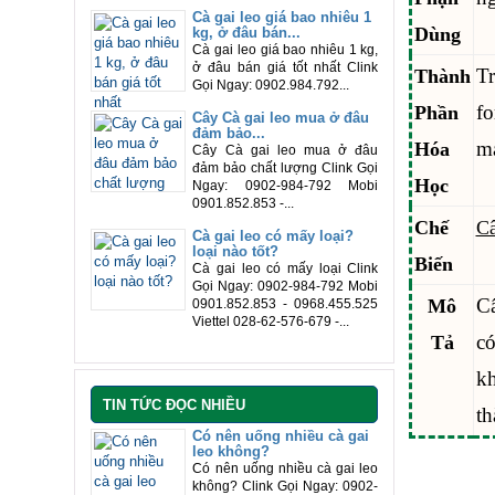
Cà gai leo giá bao nhiêu 1
Dùng
kg, ở đâu bán...
Cà gai leo giá bao nhiêu 1 kg,
ở đâu bán giá tốt nhất Clink
T
Thành
Gọi Ngay: 0902.984.792...
fo
Phần
Cây Cà gai leo mua ở đâu
đảm bảo...
ma
Hóa
Cây Cà gai leo mua ở đâu
đảm bảo chất lượng Clink Gọi
Học
Ngay: 0902-984-792 Mobi
0901.852.853 -...
Chế
Câ
Cà gai leo có mấy loại?
loại nào tốt?
Biến
Cà gai leo có mấy loại Clink
Gọi Ngay: 0902-984-792 Mobi
Câ
Mô
0901.852.853 - 0968.455.525
Viettel 028-62-576-679 -...
có
Tả
kh
TIN TỨC ĐỌC NHIỀU
th
Có nên uống nhiều cà gai
leo không?
Có nên uống nhiều cà gai leo
không? Clink Gọi Ngay: 0902-