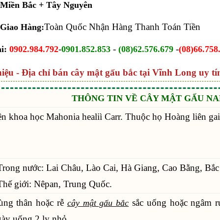
 Miền Bắc + Tây Nguyên
Toàn Quốc Nhận Hàng Thanh Toán Tiền
 Giao Hàng:
-
-
-
i:
0902.984.792
0901.852.853
(08)62.576.679
(08)66.758
hiệu - Địa chỉ bán cây mật gấu bắc tại Vĩnh Long uy tí
THÔNG TIN VỀ CÂY MẬT GẤU NA
n khoa học Mahonia healiì Carr. Thuộc họ Hoàng liên gai
Trong nước: Lai Châu, Lào Cai, Hà Giang, Cao Bằng, Bắ
Thế giới: Nêpan, Trung Quốc.
ùng thân hoặc rễ
sắc uống hoặc ngâm r
cây mật gấu bắc
ày uống 2 ly nhỏ