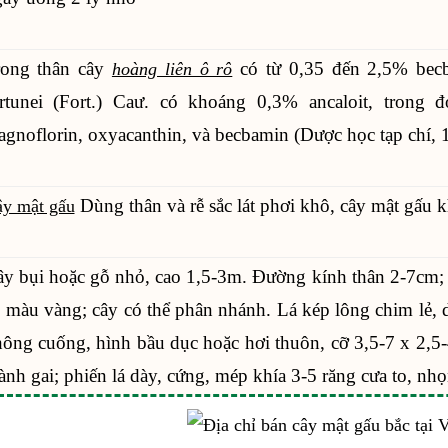
rong thân cây
có từ 0,35 đến 2,5% becb
hoàng liên ô rô
rtunei (Fort.) Caư. có khoáng 0,3% ancaloit, trong đó
gnoflorin, oxyacanthin, và becbamin (Dược học tạp chí, 
Dùng thân và rễ sắc lát phơi khô, cây mật gấu 
y mật gấu
y bụi hoặc gỗ nhỏ, cao 1,5-3m. Đường kính thân 2-7cm; v
 màu vàng; cây có thể phân nhánh. Lá kép lông chim lẻ, d
ông cuống, hình bầu dục hoặc hơi thuôn, cỡ 3,5-7 x 2,5-
ành gai; phiến lá dày, cứng, mép khía 3-5 răng cưa to, nhọ