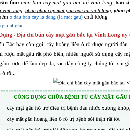
cần tìm:
mua ban cay mat gau bac tai vinh long
,
ban si
,
,
i vinh long
phan phoi cay mat gau bac tai vinh long
phan ph
thêm
chất lượng
o dau ban cay la dang (la mat gau)
ay mat gau
Dụng - Địa chỉ bán cây mật gấu bắc tại Vĩnh Long uy 
ấu Bắc hay còn gọi cây hoàng liên ô rô được người dân n
hì rượu mật gấu rất phổ biến, nhiều người sử dụng cây 
gâm rượu để làm đẹp da, sau đây công ty chúng tôi xin gi
 ô rô...
CÔNG DỤNG CHỮA BỆNH TỪ CÂY MẬT GẤU H
cây mật gấu hỗ trợ điều trị bệnh đau nhức xương khớp
hoàng liên ô rô trị bệnh sỏi thận rất tốt
cây mật gấu
cây mật gấu hỗ trợ giải độc gan, hạ men gan, điều tr