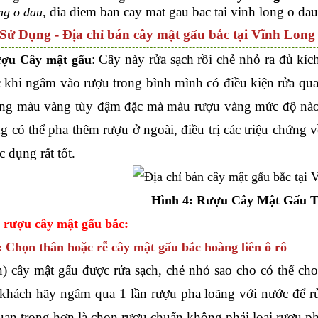
, dia diem ban cay mat gau bac tai vinh long o da
ong o dau
Sử Dụng - Địa chỉ bán cây mật gấu bắc tại Vĩnh Long 
: Cây này rửa sạch rồi chẻ nhỏ ra đủ kíc
ợu Cây mật gấu
c khi ngâm vào rượu trong bình mình có điều kiện rửa qua 
ng màu vàng tùy đậm đặc mà màu rượu vàng mức độ nào, 
g có thể pha thêm rượu ở ngoài, điều trị các triệu chứng v
c dụng rất tốt.
Hình 4: Rượu Cây Mật Gấu T
 rượu cây mật gấu bắc:
: Chọn thân hoặc rễ cây mật gấu bắc hoàng liên ô rô
n) cây mật gấu được rửa sạch, chẻ nhỏ sao cho có thể c
khách hãy ngâm qua 1 lần rượu pha loãng với nước để r
quan trọng hơn là chọn rượu chuẩn không phải loại rượu p