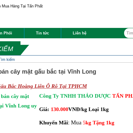
n Phối
Tin tức
Liên hệ
KIẾM
Tìm kiếm
bán cây mật gấu bắc tại Vĩnh Long
Gấu Bắc Hoàng Liên Ô Rô Tại TPHCM
Công Ty TNHH THẢO DƯỢC
TẤN PH
Giá:
130.000
VNĐ/kg Loại 1kg
: Mua
Khuyến Mãi
5
kg Tặng 1kg