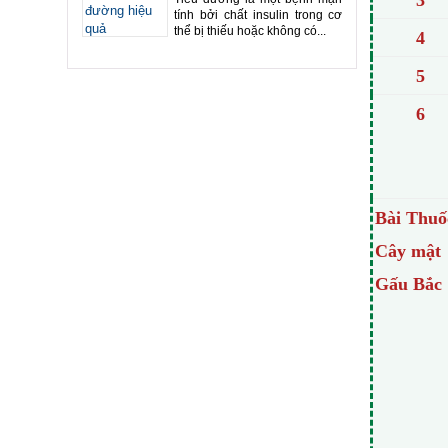
3
tính bởi chất insulin trong cơ
thể bị thiếu hoặc không có...
4
5
6
Bài Thuố
Cây mật
Gấu Bắc