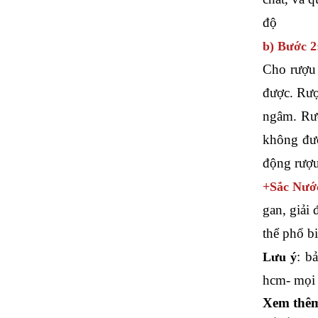
độ
b) Bước 2
Cho rượu 
được. Rượ
ngâm. Rượ
không đượ
động rượu
+Sắc Nước
gan, giải 
thể phổ b
: b
Lưu ý
hcm- mọi c
Xem thê