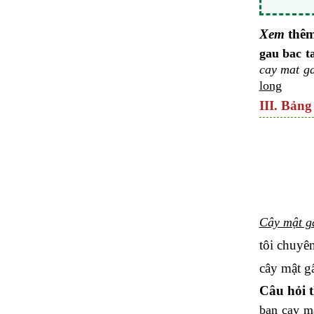
Xem
thê
gau bac t
cay mat ga
long
III. Bảng
Cây mật gấ
tôi chuyê
cây mật g
Câu hỏi 
ban cay ma