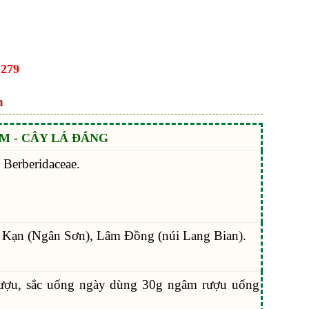
.279
n
M - CÂY LÁ ĐẮNG
 Berberidaceae.
c Kạn (Ngân Sơn), Lâm Đồng (núi Lang Bian).
ượu, sắc uống ngày dùng 30g ngâm rượu uống