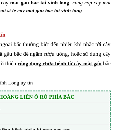
,
 cay mat gau bac tai vinh long
cung cap cay mat
oi si le cay mat gau bac tai vinh long
tín
goài bắc thường biết đến nhiều khi nhắc tới cây
mật gấu bắc để ngâm rượu uống, hoặc sử dụng cây
ới thiệu
bắc
công dụng chữa bệnh từ cây mật gấu
OÀNG LIÊN Ô RÔ PHÍA BẮC
,
ị những bệnh nhân bị men gan cao