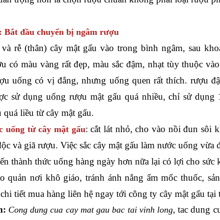
: Bắt đầu chuyển bị ngâm rượu
và rễ (thân) cây mật gấu vào trong bình ngâm, sau kho
u có màu vàng rất đẹp, màu sắc đậm, nhạt tùy thuộc vào 
u uống có vị đắng, nhưng uống quen rất thích. rượu đậ
c sử dụng uống rượu mật gấu quá nhiều, chỉ sử dụng 
 quá liều từ cây mật gấu.
: cắt lát nhỏ, cho vào nồi đun sô
 uống từ cây mật gấu
độc và giã rượu. Việc sắc cây mật gấu làm nước uống vừa đ
iến thành thức uống hàng ngày hơn nữa lại có lợi cho sức 
ảo quản nơi khô giáo, tránh ánh nắng ẩm mốc thuốc, sả
hi tiết mua hàng liên hệ ngay tới công ty cây mật gấu tại
m:
, tac dung c
Cong dung cua cay mat gau bac tai vinh long